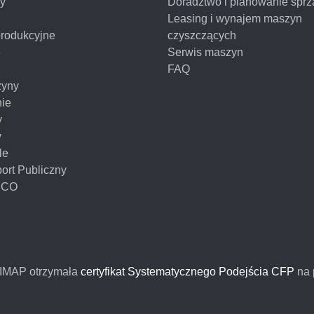
y
Doradztwo i planowanie sprz
Leasing i wynajem maszyn
produkcyjne
czyszczących
e
Serwis maszyn
FAQ
yny
nie
y
y
le
ort Publiczny
NCO
FIMAP otrzymała
certyfikat Systematycznego Podejścia CFP
na 