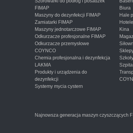
Szorowarki do podłóg i posadzek
Basen
FIMAP
Biura
Maszyny do dezynfekcji FIMAP
Hale 
Zamiatarki FIMAP
Hotel
Maszyny jednotarczowe FIMAP
Kina
Odkurzacze profesjonalne FIMAP
Magaz
Odkurzacze przemysłowe
Siłow
COYNCO
Sklep
Chemia profesjonalna i dezynfekcja
Szkoł
LAKMA
Szpita
Produkty i urządzenia do
Transp
dezynfekcji
COY
Systemy mycia cystern
Najnowsza generacja maszyn czyszczących 