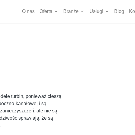
O nas
Oferta
Branże
Usługi
Blog
Ko
dele turbin, ponieważ cieszą
boczno-kanałowej i są
zanieczyszczeń, ale nie są
wdziwość sprawiają, że są
.