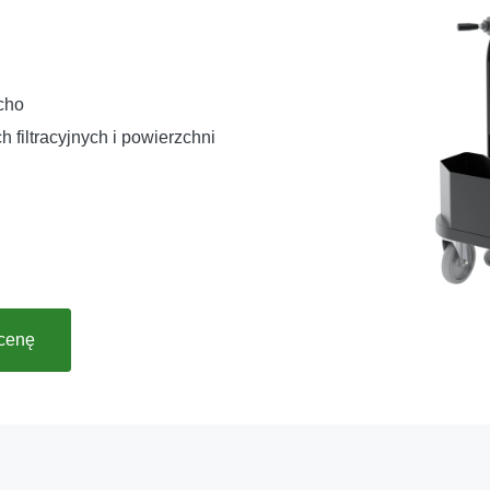
cho
 filtracyjnych i powierzchni
ycenę