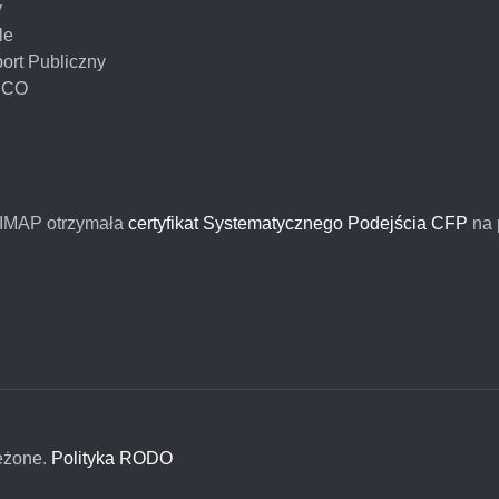
y
le
ort Publiczny
NCO
FIMAP otrzymała
certyfikat Systematycznego Podejścia CFP
na 
eżone.
Polityka RODO