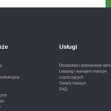
nże
Usługi
y
Doradztwo i planowanie sprz
Leasing i wynajem maszyn
produkcyjne
czyszczących
e
Serwis maszyn
FAQ
yny
nie
y