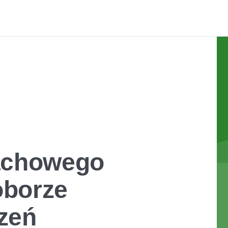
fachowego
oborze
zeń