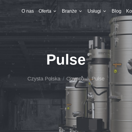
O nas
Oferta
Branże
Usługi
Blog
Ko
Pulse
Czysta Polska
Coynco
Pulse