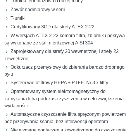
Turbina jednofazowa o dużej mocy
Zawór nadmiarowy w serii
Tłumik
Certyfikowany 3GD dla strefy ATEX 2-22
W wersjach ATEX 2-22 komora filtra, zbiornik i pokrywa
są wykonane ze stali nierdzewnej AISI 304
Zaprojektowany dla strefy 20 wewnętrznej i strefy 22
zewnętrznej
Odkurzacz przemysłowy do zbierania bardzo drobnego
pyłu
System wielofiltrowy HEPA + PTFE. Nr 3 x filtry
Opatentowany system elektromagnetyczny do
zamykania filtra podczas czyszczenia w celu zwiększenia
wydajności
Automatyczne czyszczenie filtra sprężonym powietrzem
bez przerywania ssania, bez interwencji operatora
Nie wymaga podłączenia zewnętrznego do czyszczenia