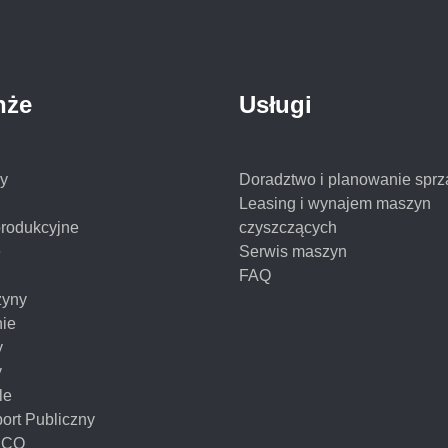
nże
Usługi
y
Doradztwo i planowanie sprz
Leasing i wynajem maszyn
produkcyjne
czyszczących
e
Serwis maszyn
FAQ
yny
nie
y
y
le
ort Publiczny
NCO