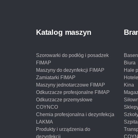
Katalog maszyn
Bra
Szorowarki do podłóg i posadzek
Basen
FIMAP
Biura
Maszyny do dezynfekcji FIMAP
Hale 
Zamiatarki FIMAP
Hotel
Maszyny jednotarczowe FIMAP
Kina
Odkurzacze profesjonalne FIMAP
Magaz
Odkurzacze przemysłowe
Siłow
COYNCO
Sklep
Chemia profesjonalna i dezynfekcja
Szkoł
LAKMA
Szpita
Produkty i urządzenia do
Transp
dezynfekcji
COY