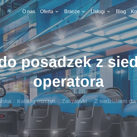
O nas
Oferta
Branże
Usługi
Blog
Ko
 do posadzek z sied
operatora
olska
Katalog maszyn
Zamiatarki
Z siedziskiem dla