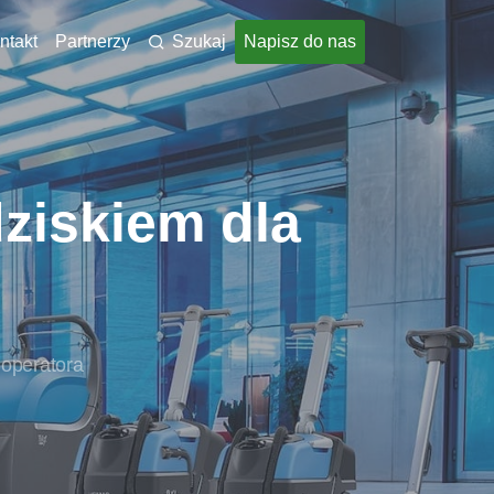
ntakt
Partnerzy
Szukaj
Napisz do nas
ziskiem dla
 operatora