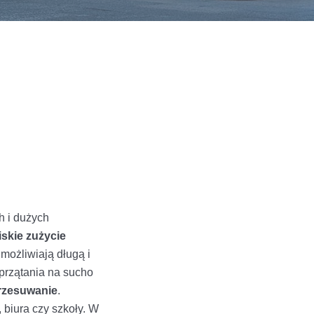
h i dużych
skie zużycie
możliwiają długą i
przątania na sucho
przesuwanie
.
 biura czy szkoły. W