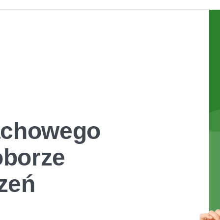
fachowego
oborze
zeń