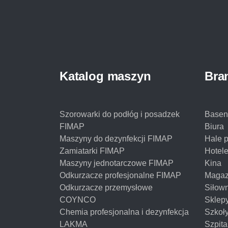
Katalog maszyn
Bra
Szorowarki do podłóg i posadzek
Basen
FIMAP
Biura
Maszyny do dezynfekcji FIMAP
Hale 
Zamiatarki FIMAP
Hotel
Maszyny jednotarczowe FIMAP
Kina
Odkurzacze profesjonalne FIMAP
Magaz
Odkurzacze przemysłowe
Siłow
COYNCO
Sklep
Chemia profesjonalna i dezynfekcja
Szkoł
LAKMA
Szpita