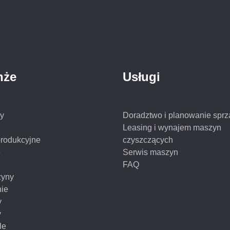
nże
Usługi
y
Doradztwo i planowanie sprz
Leasing i wynajem maszyn
produkcyjne
czyszczących
e
Serwis maszyn
FAQ
yny
nie
y
y
le