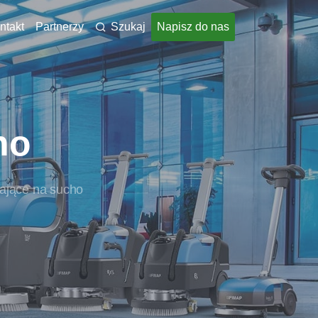
ntakt
Partnerzy
Szukaj
Napisz do nas
ho
ające na sucho