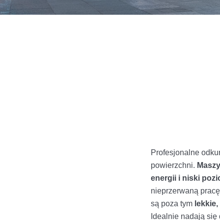
Profesjonalne odkur
powierzchni.
Maszy
energii i niski poz
nieprzerwaną pracę
są poza tym
lekkie
Idealnie nadają się