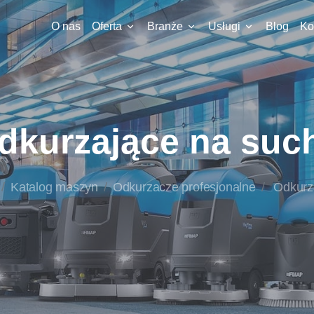
O nas
Oferta
Branże
Usługi
Blog
Ko
dkurzające na suc
Katalog maszyn
Odkurzacze profesjonalne
Odkurz