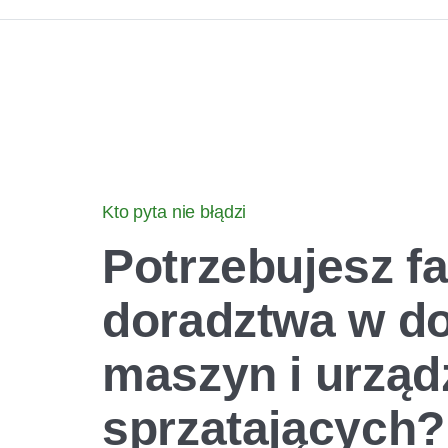
Kto pyta nie błądzi
Potrzebujesz 
doradztwa
w d
maszyn i urząd
sprzatających?