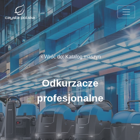
Wróć do: Katalog maszyn
Odkurzacze
profesjonalne