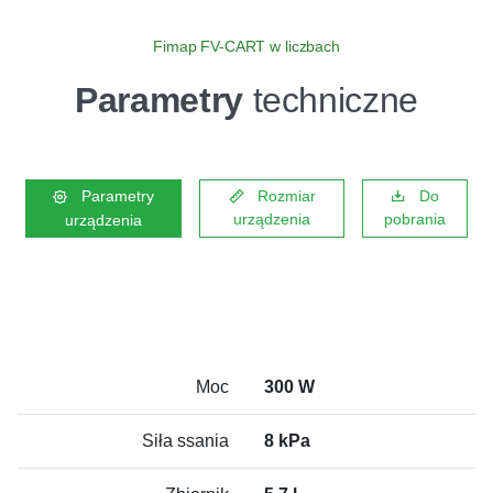
Fimap FV-CART w liczbach
Parametry
techniczne
Parametry
Rozmiar
Do
urządzenia
pobrania
urządzenia
Moc
300 W
Siła ssania
8 kPa