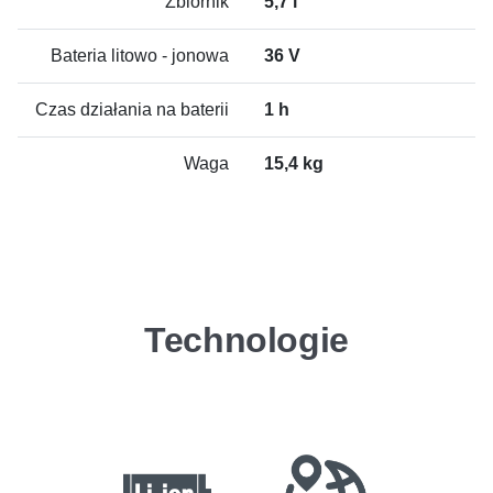
Zbiornik
5,7 l
Bateria litowo - jonowa
36 V
Czas działania na baterii
1 h
Waga
15,4 kg
Technologie