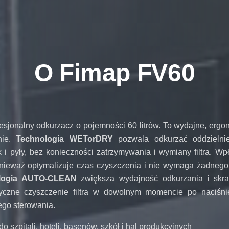
O Fimap FV60
esjonalny odkurzacz o pojemności 60 litrów. To wydajne, erg
nie.
Technologia WETorDRY
pozwala odkurzać oddzielnie
k i pyły, bez konieczności zatrzymywania i wymiany filtra. W
nieważ optymalizuje czas czyszczenia i nie wymaga żadnego 
logia AUTO-CLEAN
zwiększa wydajność odkurzania i skr
yczne czyszczenie filtra w dowolnym momencie po naciśnię
ego sterowania.
do szpitali, hoteli, basenów, szkół i hal produkcyjnych