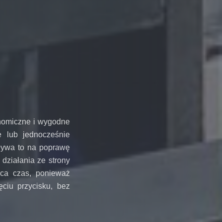
onomiczne i wygodne
 lub jednocześnie
pływa to na poprawę
działania ze strony
aca czas, ponieważ
ciu przycisku, bez