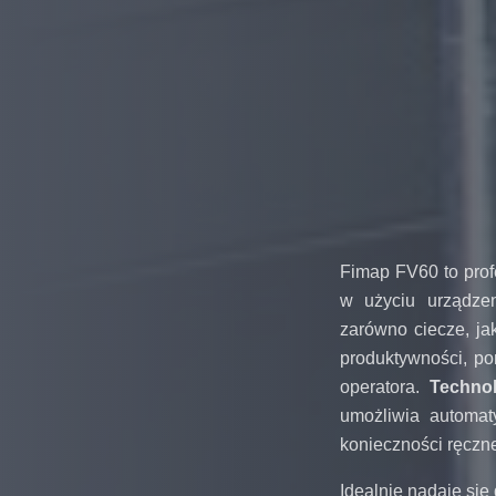
Fimap FV60 to prof
w użyciu urządze
zarówno ciecze, ja
produktywności, po
operatora.
Techno
umożliwia automat
konieczności ręczn
Idealnie nadaje się 