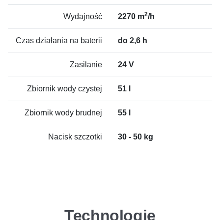
2
Wydajność
2270 m
/h
Czas działania na baterii
do 2,6 h
Zasilanie
24 V
Zbiornik wody czystej
51 l
Zbiornik wody brudnej
55 l
Nacisk szczotki
30 - 50 kg
Technologie