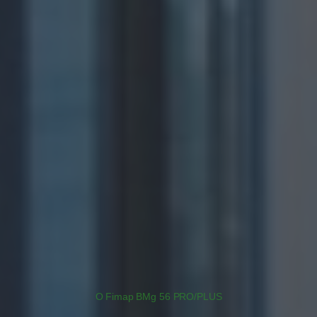
O Fimap BMg 56 PRO/PLUS