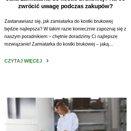
zwrócić uwagę podczas zakupów?
Zastanawiasz się, jak zamiatarka do kostki brukowej
będzie najlepsza? W takim razie koniecznie zapoznaj się z
naszym poradnikiem – chętnie doradzimy Ci najlepsze
rozwiązanie! Zamiatarka do kostki brukowej – jaką
wybrać? Wybranie odpowiedniego urządzenia do
oczyszczania kostki brukowej nie jest wcale prostym
CZYTAJ WIĘCEJ
zadaniem. Sprzęt tego typu jest bowiem dość poważną
inwestycją – ważne zatem, by […]