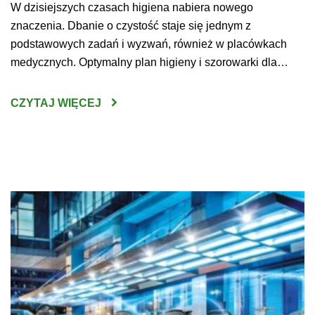
W dzisiejszych czasach higiena nabiera nowego
znaczenia. Dbanie o czystość staje się jednym z
podstawowych zadań i wyzwań, również w placówkach
medycznych. Optymalny plan higieny i szorowarki dla
szpitala pozwoli przygotować przestrzeń bezpieczną dla
pacjentów, lekarzy oraz prowadzonych na miejscu badań,
CZYTAJ WIĘCEJ
zabiegów i operacji. Maszyny czyszczące warto dobierać
do wyposażenia i rozmiaru sal – wówczas […]