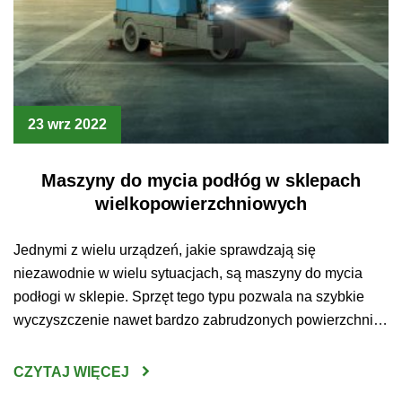
23 wrz 2022
Maszyny do mycia podłóg w sklepach
wielkopowierzchniowych
Jednymi z wielu urządzeń, jakie sprawdzają się
niezawodnie w wielu sytuacjach, są maszyny do mycia
podłogi w sklepie. Sprzęt tego typu pozwala na szybkie
wyczyszczenie nawet bardzo zabrudzonych powierzchni.
Jakie jeszcze zalety wynikają z posidania tego
urządzenia? Maszyny do mycia podłóg Sklepy
CZYTAJ WIĘCEJ
wielkopowierzchniowe to miejsca, które odwiedza