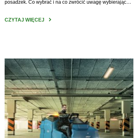
posadzek. Co wybrać i na co zwrócić uwagę wybierając
maszynę do czyszczenia posadzek w sklepach, halach
produkcyjnych czy innych dużych obiektach? Do
CZYTAJ WIĘCEJ
niewątpliwych korzyści z zakupu maszyn do mycia podłóg
można zaliczyć wysoką skuteczność […]