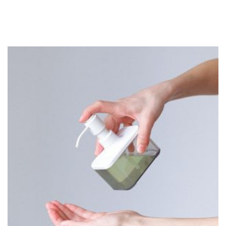
codziennie mnóstwo klientów. Nic zatem dziwnego, że
supermarkety […]