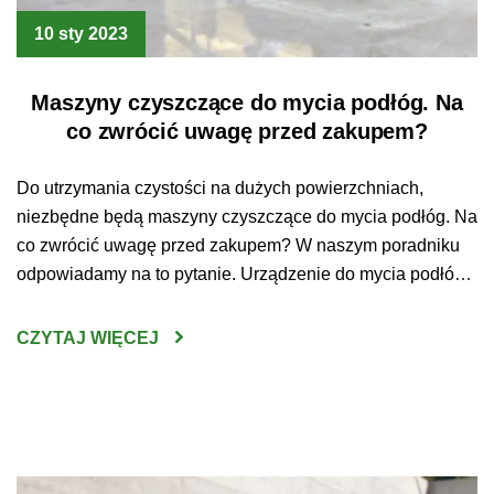
10 sty 2023
Maszyny czyszczące do mycia podłóg. Na
co zwrócić uwagę przed zakupem?
Do utrzymania czystości na dużych powierzchniach,
niezbędne będą maszyny czyszczące do mycia podłóg. Na
co zwrócić uwagę przed zakupem? W naszym poradniku
odpowiadamy na to pytanie. Urządzenie do mycia podłóg
– jak wybrać najlepsze? Sprzątanie
wielkopowierzchniowych przestrzeni bez użycia do tego
CZYTAJ WIĘCEJ
specjalistycznego sprzętu jest czasem po prostu
niewykonalne. Czysta podłoga jest jednak koniecznością –
utrzymywanie […]