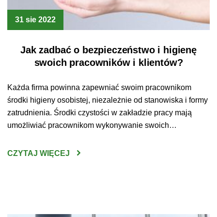
31 sie 2022
Jak zadbać o bezpieczeństwo i higienę
swoich pracowników i klientów?
Każda firma powinna zapewniać swoim pracownikom
środki higieny osobistej, niezależnie od stanowiska i formy
zatrudnienia. Środki czystości w zakładzie pracy mają
umożliwiać pracownikom wykonywanie swoich
obowiązków w bezpiecznych i higienicznych warunkach.
Mówi o tym Kodeks Pracy, który jasno wskazuje, że
CZYTAJ WIĘCEJ
pracodawca ma obowiązek udostępnić każdemu
pracownikowi odpowiednie urządzenia higieniczno –
sanitarne oraz zapewnić środki higieny […]