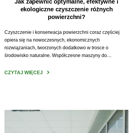
Jak zapewnić optymalne, efektywne i
ekologiczne czyszczenie różnych
powierzchni?
Czyszczenie i konserwacja powierzchni coraz częściej
opiera się na nowoczesnych, ekonomicznych
rozwiązaniach, tworzonych dodatkowo w trosce o
środowisko naturalne. Współczesne maszyny do
sprzątania są wydajne, ekologiczne, zaprojektowane w
trosce o komfort i bezpieczeństwo pracy użytkowników.
CZYTAJ WIĘCEJ
Nowoczesne rozwiązania tworzone są ponadto w
odpowiedzi na indywidualne oczekiwania i potrzeby
klientów. Optymalne, ekologiczne i efektywne czyszczenie
powierzchni to […]