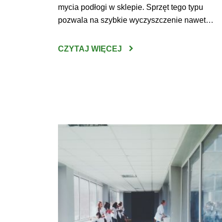
mycia podłogi w sklepie. Sprzęt tego typu
pozwala na szybkie wyczyszczenie nawet
bardzo zabrudzonych powierzchni. Jakie jesz
zalety wynikają z posidania tego urządzenia?
CZYTAJ WIĘCEJ
Maszyny do mycia podłóg Sklepy
wielkopowierzchniowe to miejsca, które
odwiedza codziennie mnóstwo klientów. Nic
zatem dziwnego, że supermarkety […]