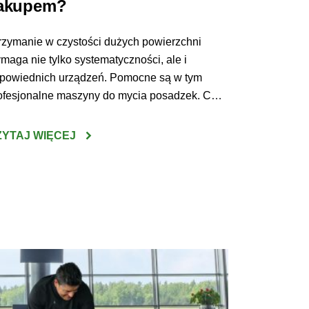
akupem?
rzymanie w czystości dużych powierzchni
maga nie tylko systematyczności, ale i
powiednich urządzeń. Pomocne są w tym
ofesjonalne maszyny do mycia posadzek. Co
brać i na co zwrócić uwagę wybierając
szynę do czyszczenia posadzek w sklepach,
ZYTAJ WIĘCEJ
lach produkcyjnych czy innych dużych
iektach? Do niewątpliwych korzyści z zakupu
szyn do mycia podłóg można zaliczyć wysoką
uteczność […]