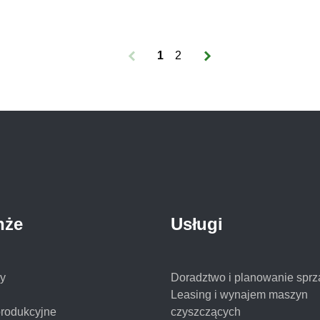
umożliwia podłączonym do niego maszynom
przesyłanie wszelkich informacji, za pomocą
których możesz zwiększyć rentowność
1
2
posiadania i eksploatacji floty. Jako
autoryzowany przedstawiciel firmy FIMAP,
producenta profesjonalnych […]
nże
Usługi
y
Doradztwo i planowanie sprz
Leasing i wynajem maszyn
produkcyjne
czyszczących