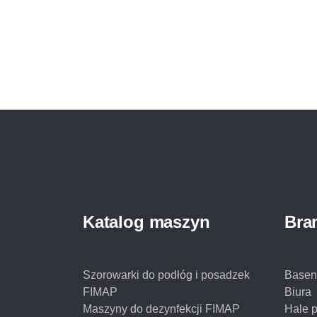
miejscu badań, zabiegów i operacji. Maszyny
czyszczące warto dobierać do wyposażenia i
rozmiaru sal – wówczas […]
Katalog maszyn
Bra
Szorowarki do podłóg i posadzek
Basen
FIMAP
Biura
Maszyny do dezynfekcji FIMAP
Hale 