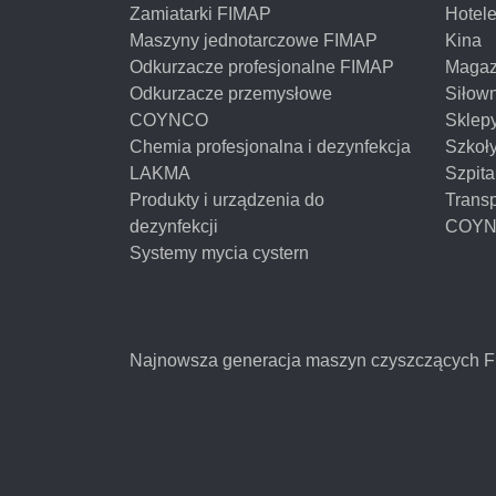
Zamiatarki FIMAP
Hotel
Maszyny jednotarczowe FIMAP
Kina
Odkurzacze profesjonalne FIMAP
Magaz
Odkurzacze przemysłowe
Siłow
COYNCO
Sklep
Chemia profesjonalna i dezynfekcja
Szkoł
LAKMA
Szpita
Produkty i urządzenia do
Transp
dezynfekcji
COY
Systemy mycia cystern
Najnowsza generacja maszyn czyszczących 