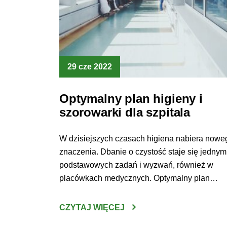
29 cze 2022
Optymalny plan higieny i
szorowarki dla szpitala
W dzisiejszych czasach higiena nabiera nowe
znaczenia. Dbanie o czystość staje się jednym
podstawowych zadań i wyzwań, również w
placówkach medycznych. Optymalny plan
higieny i szorowarki dla szpitala pozwoli
przygotować przestrzeń bezpieczną dla
CZYTAJ WIĘCEJ
pacjentów, lekarzy oraz prowadzonych na