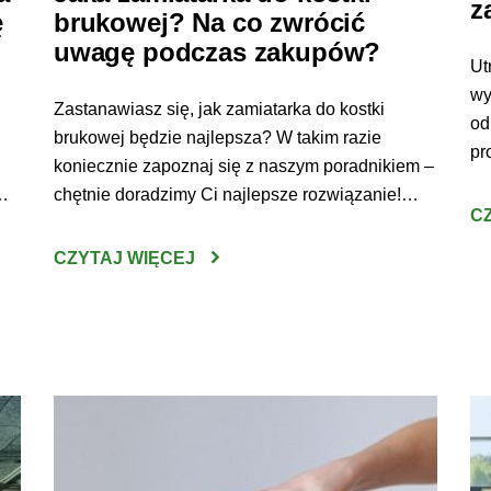
z
ę
brukowej? Na co zwrócić
uwagę podczas zakupów?
Ut
wy
Zastanawiasz się, jak zamiatarka do kostki
od
brukowej będzie najlepsza? W takim razie
pr
koniecznie zapoznaj się z naszym poradnikiem –
wy
chętnie doradzimy Ci najlepsze rozwiązanie!
ma
C
Zamiatarka do kostki brukowej – jaką wybrać?
ha
Wybranie odpowiedniego urządzenia do
CZYTAJ WIĘCEJ
ob
ni
oczyszczania kostki brukowej nie jest wcale
ma
est
prostym zadaniem. Sprzęt tego typu jest bowiem
sk
oga
dość poważną inwestycją – ważne zatem, by […]