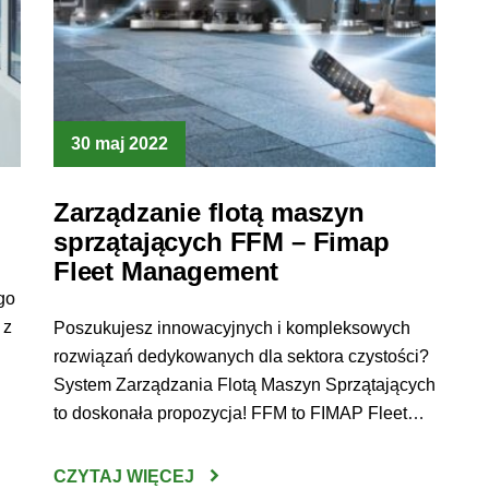
30 maj 2022
Zarządzanie flotą maszyn
sprzątających FFM – Fimap
Fleet Management
go
 z
Poszukujesz innowacyjnych i kompleksowych
rozwiązań dedykowanych dla sektora czystości?
System Zarządzania Flotą Maszyn Sprzątających
to doskonała propozycja! FFM to FIMAP Fleet
Management, czyli system inteligentnego
zarządzania flotą maszyn sprzątających. FFM
CZYTAJ WIĘCEJ