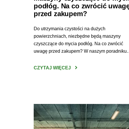
podłóg. Na co zwrócić uwag
przed zakupem?
Do utrzymania czystości na dużych
powierzchniach, niezbędne będą maszyny
czyszczące do mycia podłóg. Na co zwrócić
uwagę przed zakupem? W naszym poradniku
odpowiadamy na to pytanie. Urządzenie do
mycia podłóg – jak wybrać najlepsze?
CZYTAJ WIĘCEJ
Sprzątanie wielkopowierzchniowych przestrze
bez użycia do tego specjalistycznego sprzętu j
czasem po prostu niewykonalne. Czysta podł
jest jednak koniecznością – utrzymywanie […]