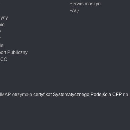
e
Serwis maszyn
FAQ
yny
nie
y
y
le
ort Publiczny
NCO
FIMAP otrzymała
certyfikat Systematycznego Podejścia CFP
na 