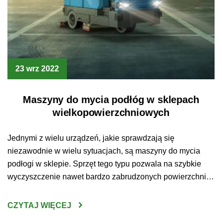
23 wrz 2022
Maszyny do mycia podłóg w sklepach
wielkopowierzchniowych
Jednymi z wielu urządzeń, jakie sprawdzają się
niezawodnie w wielu sytuacjach, są maszyny do mycia
podłogi w sklepie. Sprzęt tego typu pozwala na szybkie
wyczyszczenie nawet bardzo zabrudzonych powierzchni.
Jakie jeszcze zalety wynikają z posidania tego
urządzenia? Maszyny do mycia podłóg Sklepy
CZYTAJ WIĘCEJ
wielkopowierzchniowe to miejsca, które odwiedza