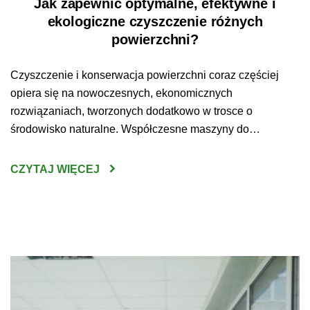
Jak zapewnić optymalne, efektywne i
ekologiczne czyszczenie różnych
powierzchni?
Czyszczenie i konserwacja powierzchni coraz częściej
opiera się na nowoczesnych, ekonomicznych
rozwiązaniach, tworzonych dodatkowo w trosce o
środowisko naturalne. Współczesne maszyny do
sprzątania są wydajne, ekologiczne, zaprojektowane w
trosce o komfort i bezpieczeństwo pracy użytkowników.
CZYTAJ WIĘCEJ
Nowoczesne rozwiązania tworzone są ponadto w
odpowiedzi na indywidualne oczekiwania i potrzeby
klientów. Optymalne, ekologiczne i efektywne czyszczenie
powierzchni to […]