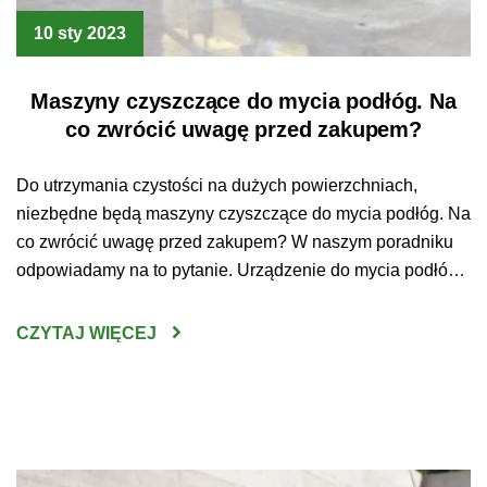
10 sty 2023
Maszyny czyszczące do mycia podłóg. Na
co zwrócić uwagę przed zakupem?
Do utrzymania czystości na dużych powierzchniach,
niezbędne będą maszyny czyszczące do mycia podłóg. Na
co zwrócić uwagę przed zakupem? W naszym poradniku
odpowiadamy na to pytanie. Urządzenie do mycia podłóg
– jak wybrać najlepsze? Sprzątanie
wielkopowierzchniowych przestrzeni bez użycia do tego
CZYTAJ WIĘCEJ
specjalistycznego sprzętu jest czasem po prostu
niewykonalne. Czysta podłoga jest jednak koniecznością –
utrzymywanie […]