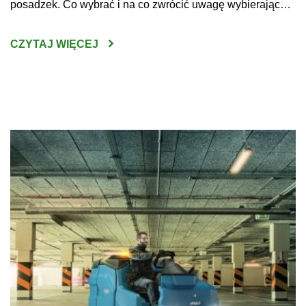
posadzek. Co wybrać i na co zwrócić uwagę wybierając
maszynę do czyszczenia posadzek w sklepach, halach
produkcyjnych czy innych dużych obiektach? Do
CZYTAJ WIĘCEJ
niewątpliwych korzyści z zakupu maszyn do mycia podłóg
można zaliczyć wysoką skuteczność […]