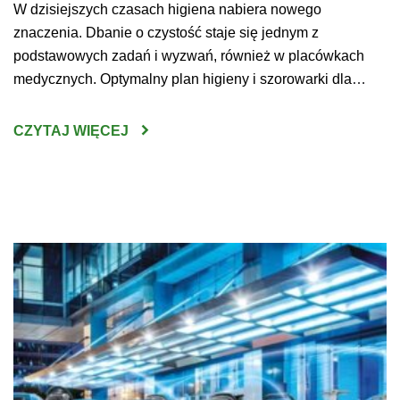
W dzisiejszych czasach higiena nabiera nowego
znaczenia. Dbanie o czystość staje się jednym z
podstawowych zadań i wyzwań, również w placówkach
medycznych. Optymalny plan higieny i szorowarki dla
szpitala pozwoli przygotować przestrzeń bezpieczną dla
pacjentów, lekarzy oraz prowadzonych na miejscu badań,
CZYTAJ WIĘCEJ
zabiegów i operacji. Maszyny czyszczące warto dobierać
do wyposażenia i rozmiaru sal – wówczas […]