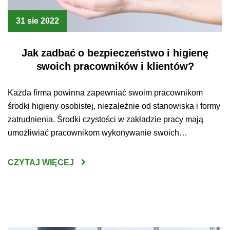
31 sie 2022
Jak zadbać o bezpieczeństwo i higienę
swoich pracowników i klientów?
Każda firma powinna zapewniać swoim pracownikom
środki higieny osobistej, niezależnie od stanowiska i formy
zatrudnienia. Środki czystości w zakładzie pracy mają
umożliwiać pracownikom wykonywanie swoich
obowiązków w bezpiecznych i higienicznych warunkach.
Mówi o tym Kodeks Pracy, który jasno wskazuje, że
CZYTAJ WIĘCEJ
pracodawca ma obowiązek udostępnić każdemu
pracownikowi odpowiednie urządzenia higieniczno –
sanitarne oraz zapewnić środki higieny […]