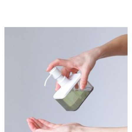
codziennie mnóstwo klientów. Nic zatem dziwnego, że
supermarkety […]