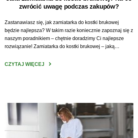
zwrócić uwagę podczas zakupów?
Zastanawiasz się, jak zamiatarka do kostki brukowej
będzie najlepsza? W takim razie koniecznie zapoznaj się z
naszym poradnikiem – chętnie doradzimy Ci najlepsze
rozwiązanie! Zamiatarka do kostki brukowej – jaką
wybrać? Wybranie odpowiedniego urządzenia do
oczyszczania kostki brukowej nie jest wcale prostym
CZYTAJ WIĘCEJ
zadaniem. Sprzęt tego typu jest bowiem dość poważną
inwestycją – ważne zatem, by […]