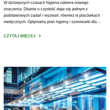
W dzisiejszych czasach higiena nabiera nowego
znaczenia. Dbanie o czystość staje się jednym z
podstawowych zadań i wyzwań, również w placówkach
medycznych. Optymalny plan higieny i szorowarki dla
szpitala pozwoli przygotować przestrzeń bezpieczną dla
pacjentów, lekarzy oraz prowadzonych na miejscu badań,
CZYTAJ WIĘCEJ
zabiegów i operacji. Maszyny czyszczące warto dobierać
do wyposażenia i rozmiaru sal – wówczas […]