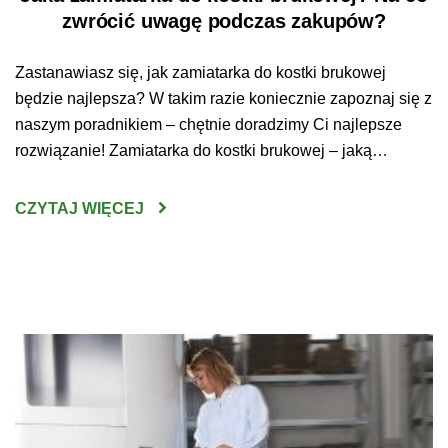
zwrócić uwagę podczas zakupów?
Zastanawiasz się, jak zamiatarka do kostki brukowej
będzie najlepsza? W takim razie koniecznie zapoznaj się z
naszym poradnikiem – chętnie doradzimy Ci najlepsze
rozwiązanie! Zamiatarka do kostki brukowej – jaką
wybrać? Wybranie odpowiedniego urządzenia do
oczyszczania kostki brukowej nie jest wcale prostym
CZYTAJ WIĘCEJ
zadaniem. Sprzęt tego typu jest bowiem dość poważną
inwestycją – ważne zatem, by […]