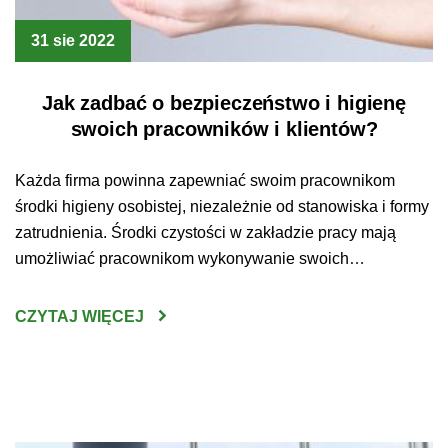
31 sie 2022
Jak zadbać o bezpieczeństwo i higienę
swoich pracowników i klientów?
Każda firma powinna zapewniać swoim pracownikom
środki higieny osobistej, niezależnie od stanowiska i formy
zatrudnienia. Środki czystości w zakładzie pracy mają
umożliwiać pracownikom wykonywanie swoich
obowiązków w bezpiecznych i higienicznych warunkach.
Mówi o tym Kodeks Pracy, który jasno wskazuje, że
CZYTAJ WIĘCEJ
pracodawca ma obowiązek udostępnić każdemu
pracownikowi odpowiednie urządzenia higieniczno –
sanitarne oraz zapewnić środki higieny […]