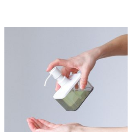
codziennie mnóstwo klientów. Nic zatem dziwnego, że
supermarkety […]