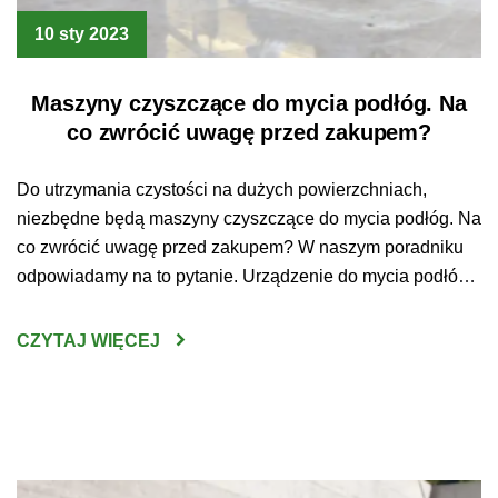
10 sty 2023
Maszyny czyszczące do mycia podłóg. Na
co zwrócić uwagę przed zakupem?
Do utrzymania czystości na dużych powierzchniach,
niezbędne będą maszyny czyszczące do mycia podłóg. Na
co zwrócić uwagę przed zakupem? W naszym poradniku
odpowiadamy na to pytanie. Urządzenie do mycia podłóg
– jak wybrać najlepsze? Sprzątanie
wielkopowierzchniowych przestrzeni bez użycia do tego
CZYTAJ WIĘCEJ
specjalistycznego sprzętu jest czasem po prostu
niewykonalne. Czysta podłoga jest jednak koniecznością –
utrzymywanie […]