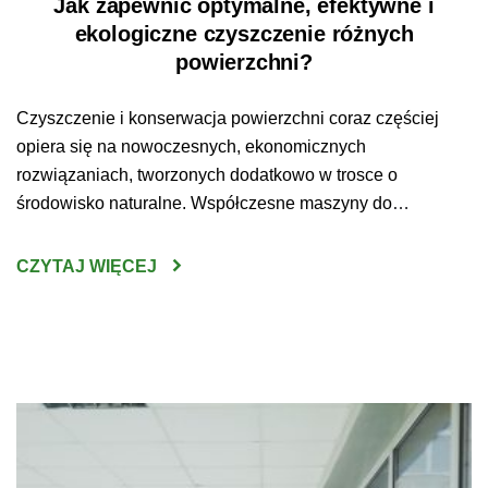
Jak zapewnić optymalne, efektywne i
ekologiczne czyszczenie różnych
powierzchni?
Czyszczenie i konserwacja powierzchni coraz częściej
opiera się na nowoczesnych, ekonomicznych
rozwiązaniach, tworzonych dodatkowo w trosce o
środowisko naturalne. Współczesne maszyny do
sprzątania są wydajne, ekologiczne, zaprojektowane w
trosce o komfort i bezpieczeństwo pracy użytkowników.
CZYTAJ WIĘCEJ
Nowoczesne rozwiązania tworzone są ponadto w
odpowiedzi na indywidualne oczekiwania i potrzeby
klientów. Optymalne, ekologiczne i efektywne czyszczenie
powierzchni to […]