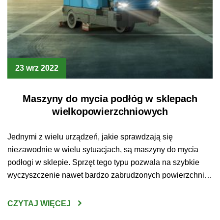
23 wrz 2022
Maszyny do mycia podłóg w sklepach
wielkopowierzchniowych
Jednymi z wielu urządzeń, jakie sprawdzają się
niezawodnie w wielu sytuacjach, są maszyny do mycia
podłogi w sklepie. Sprzęt tego typu pozwala na szybkie
wyczyszczenie nawet bardzo zabrudzonych powierzchni.
Jakie jeszcze zalety wynikają z posidania tego
urządzenia? Maszyny do mycia podłóg Sklepy
CZYTAJ WIĘCEJ
wielkopowierzchniowe to miejsca, które odwiedza