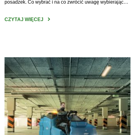
posadzek. Co wybrać i na co zwrócić uwagę wybierając
maszynę do czyszczenia posadzek w sklepach, halach
produkcyjnych czy innych dużych obiektach? Do
CZYTAJ WIĘCEJ
niewątpliwych korzyści z zakupu maszyn do mycia podłóg
można zaliczyć wysoką skuteczność […]