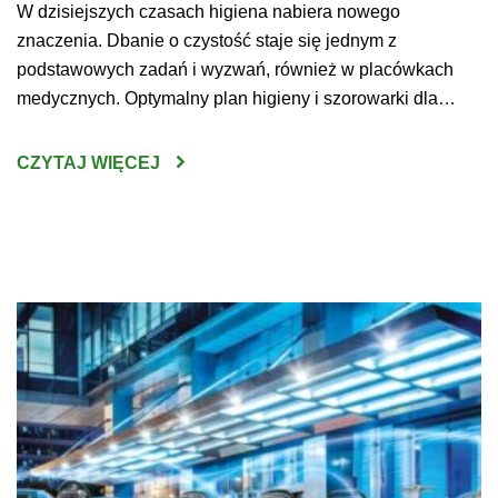
W dzisiejszych czasach higiena nabiera nowego
znaczenia. Dbanie o czystość staje się jednym z
podstawowych zadań i wyzwań, również w placówkach
medycznych. Optymalny plan higieny i szorowarki dla
szpitala pozwoli przygotować przestrzeń bezpieczną dla
pacjentów, lekarzy oraz prowadzonych na miejscu badań,
CZYTAJ WIĘCEJ
zabiegów i operacji. Maszyny czyszczące warto dobierać
do wyposażenia i rozmiaru sal – wówczas […]