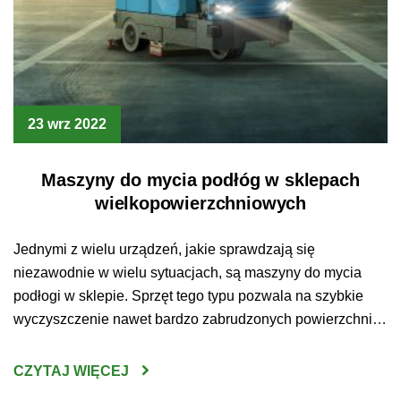
23 wrz 2022
Maszyny do mycia podłóg w sklepach
wielkopowierzchniowych
Jednymi z wielu urządzeń, jakie sprawdzają się
niezawodnie w wielu sytuacjach, są maszyny do mycia
podłogi w sklepie. Sprzęt tego typu pozwala na szybkie
wyczyszczenie nawet bardzo zabrudzonych powierzchni.
Jakie jeszcze zalety wynikają z posidania tego
urządzenia? Maszyny do mycia podłóg Sklepy
CZYTAJ WIĘCEJ
wielkopowierzchniowe to miejsca, które odwiedza