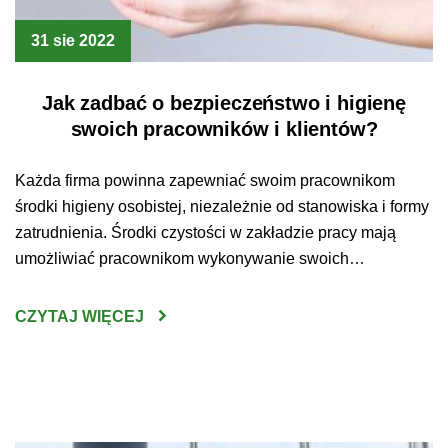
31 sie 2022
Jak zadbać o bezpieczeństwo i higienę
swoich pracowników i klientów?
Każda firma powinna zapewniać swoim pracownikom
środki higieny osobistej, niezależnie od stanowiska i formy
zatrudnienia. Środki czystości w zakładzie pracy mają
umożliwiać pracownikom wykonywanie swoich
obowiązków w bezpiecznych i higienicznych warunkach.
Mówi o tym Kodeks Pracy, który jasno wskazuje, że
CZYTAJ WIĘCEJ
pracodawca ma obowiązek udostępnić każdemu
pracownikowi odpowiednie urządzenia higieniczno –
sanitarne oraz zapewnić środki higieny […]