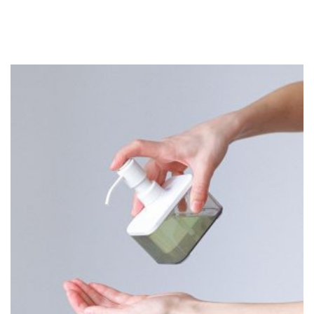
codziennie mnóstwo klientów. Nic zatem dziwnego, że
supermarkety […]