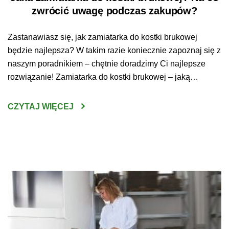
zwrócić uwagę podczas zakupów?
Zastanawiasz się, jak zamiatarka do kostki brukowej
będzie najlepsza? W takim razie koniecznie zapoznaj się z
naszym poradnikiem – chętnie doradzimy Ci najlepsze
rozwiązanie! Zamiatarka do kostki brukowej – jaką
wybrać? Wybranie odpowiedniego urządzenia do
oczyszczania kostki brukowej nie jest wcale prostym
CZYTAJ WIĘCEJ
zadaniem. Sprzęt tego typu jest bowiem dość poważną
inwestycją – ważne zatem, by […]