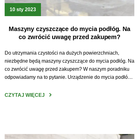
10 sty 2023
Maszyny czyszczące do mycia podłóg. Na
co zwrócić uwagę przed zakupem?
Do utrzymania czystości na dużych powierzchniach,
niezbędne będą maszyny czyszczące do mycia podłóg. Na
co zwrócić uwagę przed zakupem? W naszym poradniku
odpowiadamy na to pytanie. Urządzenie do mycia podłóg
– jak wybrać najlepsze? Sprzątanie
wielkopowierzchniowych przestrzeni bez użycia do tego
CZYTAJ WIĘCEJ
specjalistycznego sprzętu jest czasem po prostu
niewykonalne. Czysta podłoga jest jednak koniecznością –
utrzymywanie […]