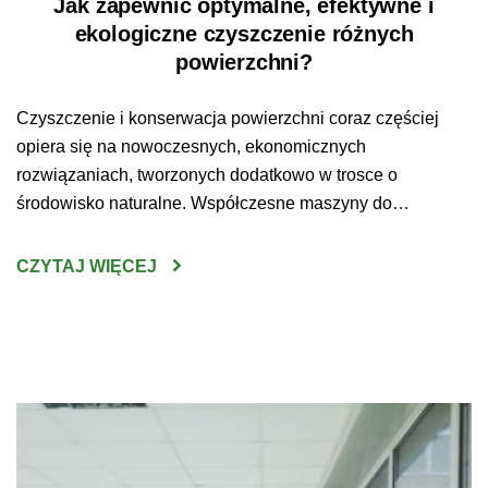
Jak zapewnić optymalne, efektywne i
ekologiczne czyszczenie różnych
powierzchni?
Czyszczenie i konserwacja powierzchni coraz częściej
opiera się na nowoczesnych, ekonomicznych
rozwiązaniach, tworzonych dodatkowo w trosce o
środowisko naturalne. Współczesne maszyny do
sprzątania są wydajne, ekologiczne, zaprojektowane w
trosce o komfort i bezpieczeństwo pracy użytkowników.
CZYTAJ WIĘCEJ
Nowoczesne rozwiązania tworzone są ponadto w
odpowiedzi na indywidualne oczekiwania i potrzeby
klientów. Optymalne, ekologiczne i efektywne czyszczenie
powierzchni to […]