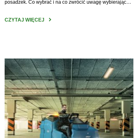
posadzek. Co wybrać i na co zwrócić uwagę wybierając
maszynę do czyszczenia posadzek w sklepach, halach
produkcyjnych czy innych dużych obiektach? Do
CZYTAJ WIĘCEJ
niewątpliwych korzyści z zakupu maszyn do mycia podłóg
można zaliczyć wysoką skuteczność […]