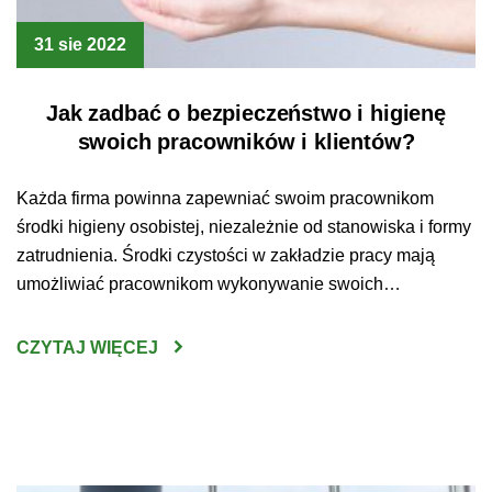
31 sie 2022
Jak zadbać o bezpieczeństwo i higienę
swoich pracowników i klientów?
Każda firma powinna zapewniać swoim pracownikom
środki higieny osobistej, niezależnie od stanowiska i formy
zatrudnienia. Środki czystości w zakładzie pracy mają
umożliwiać pracownikom wykonywanie swoich
obowiązków w bezpiecznych i higienicznych warunkach.
Mówi o tym Kodeks Pracy, który jasno wskazuje, że
CZYTAJ WIĘCEJ
pracodawca ma obowiązek udostępnić każdemu
pracownikowi odpowiednie urządzenia higieniczno –
sanitarne oraz zapewnić środki higieny […]