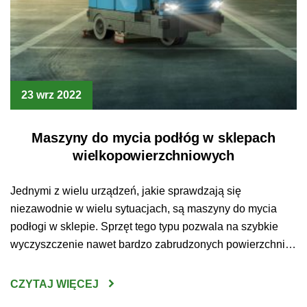
23 wrz 2022
Maszyny do mycia podłóg w sklepach
wielkopowierzchniowych
Jednymi z wielu urządzeń, jakie sprawdzają się
niezawodnie w wielu sytuacjach, są maszyny do mycia
podłogi w sklepie. Sprzęt tego typu pozwala na szybkie
wyczyszczenie nawet bardzo zabrudzonych powierzchni.
Jakie jeszcze zalety wynikają z posidania tego
urządzenia? Maszyny do mycia podłóg Sklepy
CZYTAJ WIĘCEJ
wielkopowierzchniowe to miejsca, które odwiedza