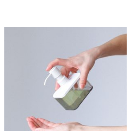
codziennie mnóstwo klientów. Nic zatem dziwnego, że
supermarkety […]