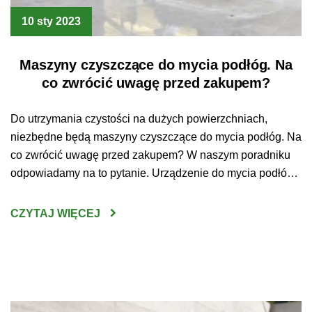
10 sty 2023
Maszyny czyszczące do mycia podłóg. Na
co zwrócić uwagę przed zakupem?
Do utrzymania czystości na dużych powierzchniach,
niezbędne będą maszyny czyszczące do mycia podłóg. Na
co zwrócić uwagę przed zakupem? W naszym poradniku
odpowiadamy na to pytanie. Urządzenie do mycia podłóg
– jak wybrać najlepsze? Sprzątanie
wielkopowierzchniowych przestrzeni bez użycia do tego
CZYTAJ WIĘCEJ
specjalistycznego sprzętu jest czasem po prostu
niewykonalne. Czysta podłoga jest jednak koniecznością –
utrzymywanie […]