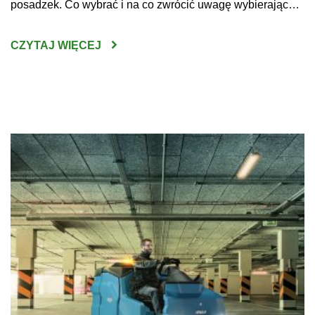
posadzek. Co wybrać i na co zwrócić uwagę wybierając
maszynę do czyszczenia posadzek w sklepach, halach
produkcyjnych czy innych dużych obiektach? Do
CZYTAJ WIĘCEJ
niewątpliwych korzyści z zakupu maszyn do mycia podłóg
można zaliczyć wysoką skuteczność […]