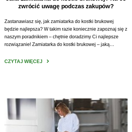
zwrócić uwagę podczas zakupów?
Zastanawiasz się, jak zamiatarka do kostki brukowej
będzie najlepsza? W takim razie koniecznie zapoznaj się z
naszym poradnikiem – chętnie doradzimy Ci najlepsze
rozwiązanie! Zamiatarka do kostki brukowej – jaką
wybrać? Wybranie odpowiedniego urządzenia do
oczyszczania kostki brukowej nie jest wcale prostym
CZYTAJ WIĘCEJ
zadaniem. Sprzęt tego typu jest bowiem dość poważną
inwestycją – ważne zatem, by […]