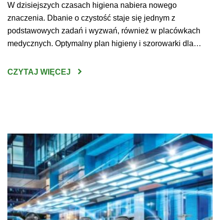
W dzisiejszych czasach higiena nabiera nowego
znaczenia. Dbanie o czystość staje się jednym z
podstawowych zadań i wyzwań, również w placówkach
medycznych. Optymalny plan higieny i szorowarki dla
szpitala pozwoli przygotować przestrzeń bezpieczną dla
pacjentów, lekarzy oraz prowadzonych na miejscu badań,
CZYTAJ WIĘCEJ
zabiegów i operacji. Maszyny czyszczące warto dobierać
do wyposażenia i rozmiaru sal – wówczas […]