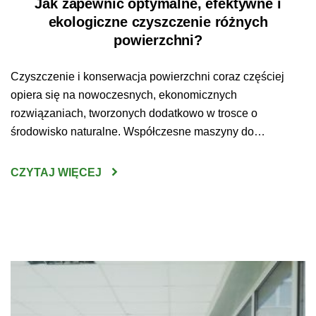
Jak zapewnić optymalne, efektywne i
ekologiczne czyszczenie różnych
powierzchni?
Czyszczenie i konserwacja powierzchni coraz częściej
opiera się na nowoczesnych, ekonomicznych
rozwiązaniach, tworzonych dodatkowo w trosce o
środowisko naturalne. Współczesne maszyny do
sprzątania są wydajne, ekologiczne, zaprojektowane w
trosce o komfort i bezpieczeństwo pracy użytkowników.
CZYTAJ WIĘCEJ
Nowoczesne rozwiązania tworzone są ponadto w
odpowiedzi na indywidualne oczekiwania i potrzeby
klientów. Optymalne, ekologiczne i efektywne czyszczenie
powierzchni to […]