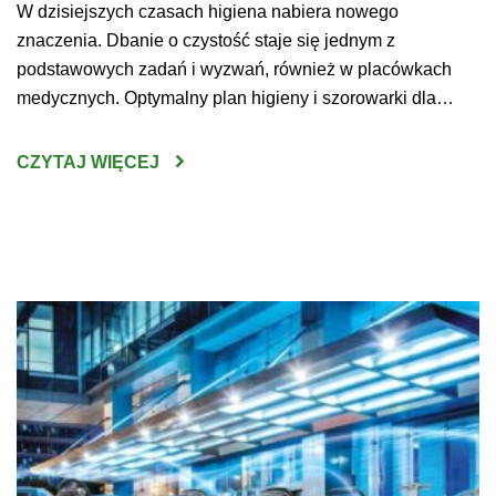
W dzisiejszych czasach higiena nabiera nowego
znaczenia. Dbanie o czystość staje się jednym z
podstawowych zadań i wyzwań, również w placówkach
medycznych. Optymalny plan higieny i szorowarki dla
szpitala pozwoli przygotować przestrzeń bezpieczną dla
pacjentów, lekarzy oraz prowadzonych na miejscu badań,
CZYTAJ WIĘCEJ
zabiegów i operacji. Maszyny czyszczące warto dobierać
do wyposażenia i rozmiaru sal – wówczas […]