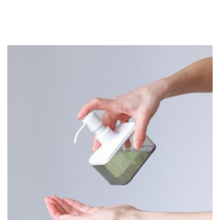
codziennie mnóstwo klientów. Nic zatem dziwnego, że
supermarkety […]