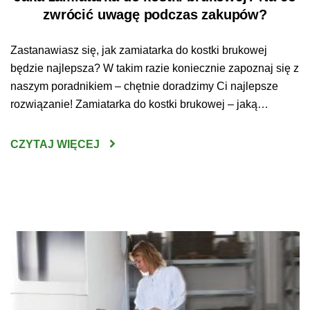
zwrócić uwagę podczas zakupów?
Zastanawiasz się, jak zamiatarka do kostki brukowej
będzie najlepsza? W takim razie koniecznie zapoznaj się z
naszym poradnikiem – chętnie doradzimy Ci najlepsze
rozwiązanie! Zamiatarka do kostki brukowej – jaką
wybrać? Wybranie odpowiedniego urządzenia do
oczyszczania kostki brukowej nie jest wcale prostym
CZYTAJ WIĘCEJ
zadaniem. Sprzęt tego typu jest bowiem dość poważną
inwestycją – ważne zatem, by […]