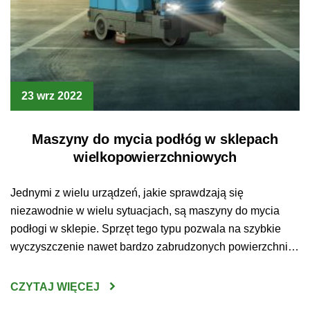
23 wrz 2022
Maszyny do mycia podłóg w sklepach
wielkopowierzchniowych
Jednymi z wielu urządzeń, jakie sprawdzają się
niezawodnie w wielu sytuacjach, są maszyny do mycia
podłogi w sklepie. Sprzęt tego typu pozwala na szybkie
wyczyszczenie nawet bardzo zabrudzonych powierzchni.
Jakie jeszcze zalety wynikają z posidania tego
urządzenia? Maszyny do mycia podłóg Sklepy
CZYTAJ WIĘCEJ
wielkopowierzchniowe to miejsca, które odwiedza