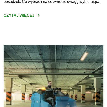
posadzek. Co wybrać i na co zwrócić uwagę wybierając
maszynę do czyszczenia posadzek w sklepach, halach
produkcyjnych czy innych dużych obiektach? Do
CZYTAJ WIĘCEJ
niewątpliwych korzyści z zakupu maszyn do mycia podłóg
można zaliczyć wysoką skuteczność […]