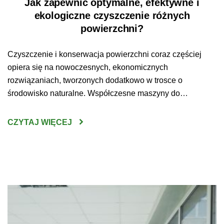
Jak zapewnić optymalne, efektywne i
ekologiczne czyszczenie różnych
powierzchni?
Czyszczenie i konserwacja powierzchni coraz częściej
opiera się na nowoczesnych, ekonomicznych
rozwiązaniach, tworzonych dodatkowo w trosce o
środowisko naturalne. Współczesne maszyny do
sprzątania są wydajne, ekologiczne, zaprojektowane w
trosce o komfort i bezpieczeństwo pracy użytkowników.
CZYTAJ WIĘCEJ
Nowoczesne rozwiązania tworzone są ponadto w
odpowiedzi na indywidualne oczekiwania i potrzeby
klientów. Optymalne, ekologiczne i efektywne czyszczenie
powierzchni to […]