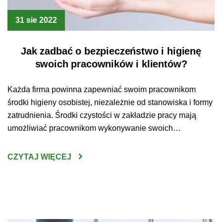
31 sie 2022
Jak zadbać o bezpieczeństwo i higienę
swoich pracowników i klientów?
Każda firma powinna zapewniać swoim pracownikom
środki higieny osobistej, niezależnie od stanowiska i formy
zatrudnienia. Środki czystości w zakładzie pracy mają
umożliwiać pracownikom wykonywanie swoich
obowiązków w bezpiecznych i higienicznych warunkach.
Mówi o tym Kodeks Pracy, który jasno wskazuje, że
CZYTAJ WIĘCEJ
pracodawca ma obowiązek udostępnić każdemu
pracownikowi odpowiednie urządzenia higieniczno –
sanitarne oraz zapewnić środki higieny […]