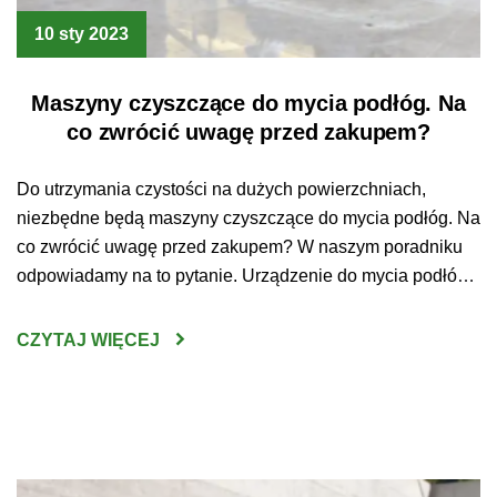
10 sty 2023
Maszyny czyszczące do mycia podłóg. Na
co zwrócić uwagę przed zakupem?
Do utrzymania czystości na dużych powierzchniach,
niezbędne będą maszyny czyszczące do mycia podłóg. Na
co zwrócić uwagę przed zakupem? W naszym poradniku
odpowiadamy na to pytanie. Urządzenie do mycia podłóg
– jak wybrać najlepsze? Sprzątanie
wielkopowierzchniowych przestrzeni bez użycia do tego
CZYTAJ WIĘCEJ
specjalistycznego sprzętu jest czasem po prostu
niewykonalne. Czysta podłoga jest jednak koniecznością –
utrzymywanie […]