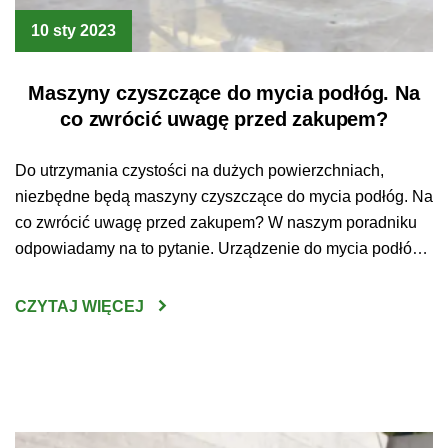
10 sty 2023
Maszyny czyszczące do mycia podłóg. Na
co zwrócić uwagę przed zakupem?
Do utrzymania czystości na dużych powierzchniach,
niezbędne będą maszyny czyszczące do mycia podłóg. Na
co zwrócić uwagę przed zakupem? W naszym poradniku
odpowiadamy na to pytanie. Urządzenie do mycia podłóg
– jak wybrać najlepsze? Sprzątanie
wielkopowierzchniowych przestrzeni bez użycia do tego
CZYTAJ WIĘCEJ
specjalistycznego sprzętu jest czasem po prostu
niewykonalne. Czysta podłoga jest jednak koniecznością –
utrzymywanie […]