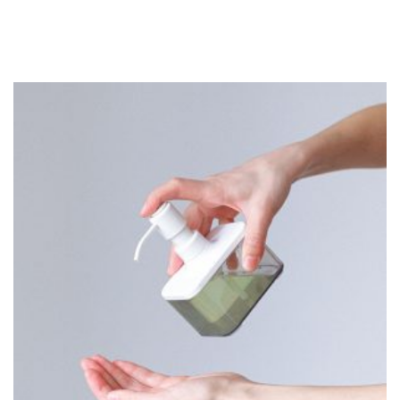
codziennie mnóstwo klientów. Nic zatem dziwnego, że
supermarkety […]