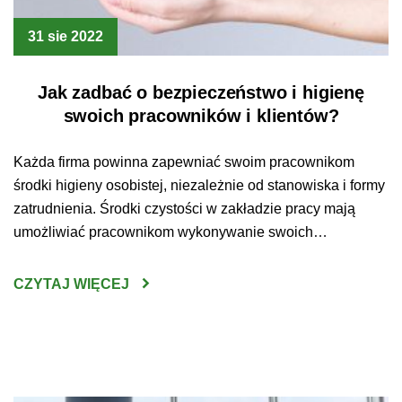
31 sie 2022
Jak zadbać o bezpieczeństwo i higienę
swoich pracowników i klientów?
Każda firma powinna zapewniać swoim pracownikom
środki higieny osobistej, niezależnie od stanowiska i formy
zatrudnienia. Środki czystości w zakładzie pracy mają
umożliwiać pracownikom wykonywanie swoich
obowiązków w bezpiecznych i higienicznych warunkach.
Mówi o tym Kodeks Pracy, który jasno wskazuje, że
CZYTAJ WIĘCEJ
pracodawca ma obowiązek udostępnić każdemu
pracownikowi odpowiednie urządzenia higieniczno –
sanitarne oraz zapewnić środki higieny […]