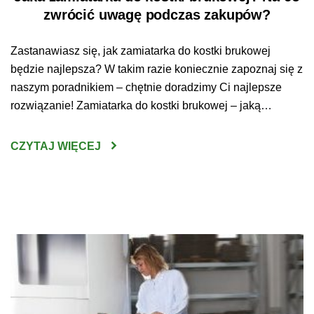
zwrócić uwagę podczas zakupów?
Zastanawiasz się, jak zamiatarka do kostki brukowej
będzie najlepsza? W takim razie koniecznie zapoznaj się z
naszym poradnikiem – chętnie doradzimy Ci najlepsze
rozwiązanie! Zamiatarka do kostki brukowej – jaką
wybrać? Wybranie odpowiedniego urządzenia do
oczyszczania kostki brukowej nie jest wcale prostym
CZYTAJ WIĘCEJ
zadaniem. Sprzęt tego typu jest bowiem dość poważną
inwestycją – ważne zatem, by […]