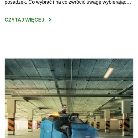
posadzek. Co wybrać i na co zwrócić uwagę wybierając
maszynę do czyszczenia posadzek w sklepach, halach
produkcyjnych czy innych dużych obiektach? Do
CZYTAJ WIĘCEJ
niewątpliwych korzyści z zakupu maszyn do mycia podłóg
można zaliczyć wysoką skuteczność […]