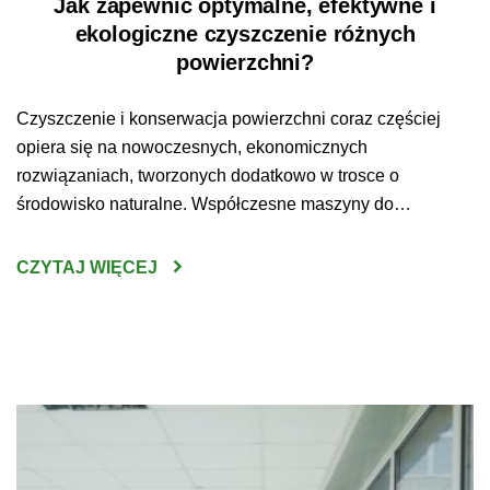
Jak zapewnić optymalne, efektywne i
ekologiczne czyszczenie różnych
powierzchni?
Czyszczenie i konserwacja powierzchni coraz częściej
opiera się na nowoczesnych, ekonomicznych
rozwiązaniach, tworzonych dodatkowo w trosce o
środowisko naturalne. Współczesne maszyny do
sprzątania są wydajne, ekologiczne, zaprojektowane w
trosce o komfort i bezpieczeństwo pracy użytkowników.
CZYTAJ WIĘCEJ
Nowoczesne rozwiązania tworzone są ponadto w
odpowiedzi na indywidualne oczekiwania i potrzeby
klientów. Optymalne, ekologiczne i efektywne czyszczenie
powierzchni to […]