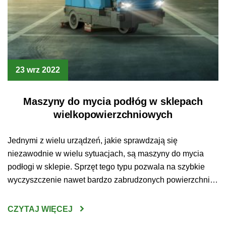
23 wrz 2022
Maszyny do mycia podłóg w sklepach
wielkopowierzchniowych
Jednymi z wielu urządzeń, jakie sprawdzają się
niezawodnie w wielu sytuacjach, są maszyny do mycia
podłogi w sklepie. Sprzęt tego typu pozwala na szybkie
wyczyszczenie nawet bardzo zabrudzonych powierzchni.
Jakie jeszcze zalety wynikają z posidania tego
urządzenia? Maszyny do mycia podłóg Sklepy
CZYTAJ WIĘCEJ
wielkopowierzchniowe to miejsca, które odwiedza