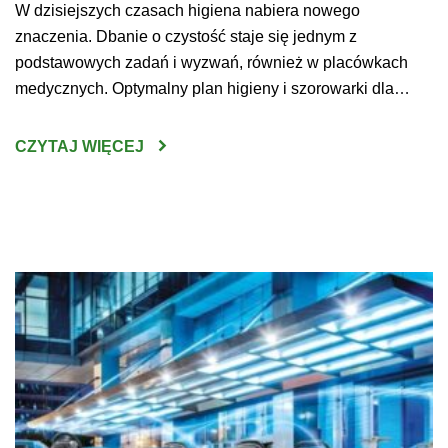
W dzisiejszych czasach higiena nabiera nowego
znaczenia. Dbanie o czystość staje się jednym z
podstawowych zadań i wyzwań, również w placówkach
medycznych. Optymalny plan higieny i szorowarki dla
szpitala pozwoli przygotować przestrzeń bezpieczną dla
pacjentów, lekarzy oraz prowadzonych na miejscu badań,
CZYTAJ WIĘCEJ
zabiegów i operacji. Maszyny czyszczące warto dobierać
do wyposażenia i rozmiaru sal – wówczas […]