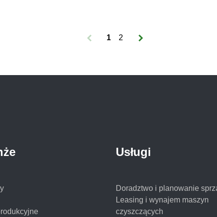
umożliwia podłączonym do niego maszynom
przesyłanie wszelkich informacji, za pomocą
których możesz zwiększyć rentowność
1
2
posiadania i eksploatacji floty. Jako
autoryzowany przedstawiciel firmy FIMAP,
producenta profesjonalnych […]
nże
Usługi
y
Doradztwo i planowanie sprz
Leasing i wynajem maszyn
produkcyjne
czyszczących