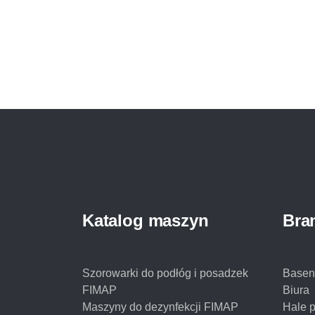
miejscu badań, zabiegów i operacji. Maszyny
czyszczące warto dobierać do wyposażenia i
rozmiaru sal – wówczas […]
Katalog maszyn
Bra
Szorowarki do podłóg i posadzek
Basen
FIMAP
Biura
Maszyny do dezynfekcji FIMAP
Hale 