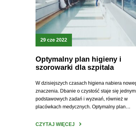
29 cze 2022
Optymalny plan higieny i
szorowarki dla szpitala
W dzisiejszych czasach higiena nabiera nowe
znaczenia. Dbanie o czystość staje się jednym
podstawowych zadań i wyzwań, również w
placówkach medycznych. Optymalny plan
higieny i szorowarki dla szpitala pozwoli
przygotować przestrzeń bezpieczną dla
CZYTAJ WIĘCEJ
pacjentów, lekarzy oraz prowadzonych na