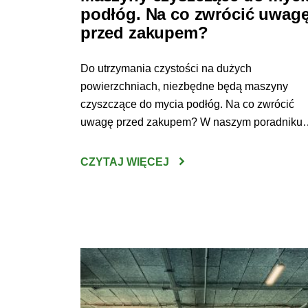
podłóg. Na co zwrócić uwag
przed zakupem?
Do utrzymania czystości na dużych
powierzchniach, niezbędne będą maszyny
czyszczące do mycia podłóg. Na co zwrócić
uwagę przed zakupem? W naszym poradniku
odpowiadamy na to pytanie. Urządzenie do
mycia podłóg – jak wybrać najlepsze?
CZYTAJ WIĘCEJ
Sprzątanie wielkopowierzchniowych przestrze
bez użycia do tego specjalistycznego sprzętu j
czasem po prostu niewykonalne. Czysta podł
jest jednak koniecznością – utrzymywanie […]