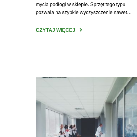
mycia podłogi w sklepie. Sprzęt tego typu
pozwala na szybkie wyczyszczenie nawet
bardzo zabrudzonych powierzchni. Jakie jesz
zalety wynikają z posidania tego urządzenia?
CZYTAJ WIĘCEJ
Maszyny do mycia podłóg Sklepy
wielkopowierzchniowe to miejsca, które
odwiedza codziennie mnóstwo klientów. Nic
zatem dziwnego, że supermarkety […]