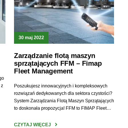
30 maj 2022
Zarządzanie flotą maszyn
sprzątających FFM – Fimap
Fleet Management
go
 z
Poszukujesz innowacyjnych i kompleksowych
rozwiązań dedykowanych dla sektora czystości?
System Zarządzania Flotą Maszyn Sprzątających
to doskonała propozycja! FFM to FIMAP Fleet
Management, czyli system inteligentnego
zarządzania flotą maszyn sprzątających. FFM
CZYTAJ WIĘCEJ