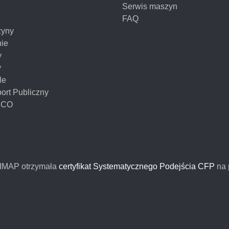
e
Serwis maszyn
FAQ
yny
nie
y
y
le
ort Publiczny
NCO
FIMAP otrzymała
certyfikat Systematycznego Podejścia CFP
na 