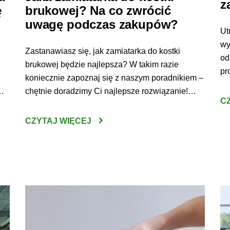
z
ę
brukowej? Na co zwrócić
uwagę podczas zakupów?
Ut
wy
Zastanawiasz się, jak zamiatarka do kostki
od
brukowej będzie najlepsza? W takim razie
pr
koniecznie zapoznaj się z naszym poradnikiem –
wy
chętnie doradzimy Ci najlepsze rozwiązanie!
ma
C
Zamiatarka do kostki brukowej – jaką wybrać?
ha
Wybranie odpowiedniego urządzenia do
CZYTAJ WIĘCEJ
ob
ni
oczyszczania kostki brukowej nie jest wcale
ma
est
prostym zadaniem. Sprzęt tego typu jest bowiem
sk
oga
dość poważną inwestycją – ważne zatem, by […]