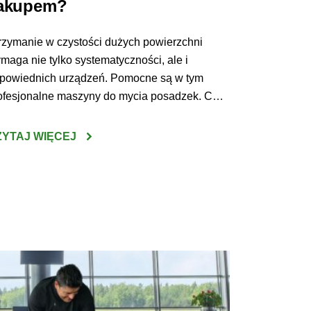
akupem?
rzymanie w czystości dużych powierzchni
maga nie tylko systematyczności, ale i
powiednich urządzeń. Pomocne są w tym
ofesjonalne maszyny do mycia posadzek. Co
brać i na co zwrócić uwagę wybierając
szynę do czyszczenia posadzek w sklepach,
ZYTAJ WIĘCEJ
lach produkcyjnych czy innych dużych
iektach? Do niewątpliwych korzyści z zakupu
szyn do mycia podłóg można zaliczyć wysoką
uteczność […]