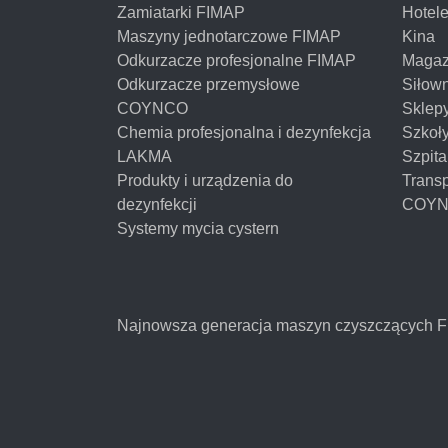
Zamiatarki FIMAP
Hotel
Maszyny jednotarczowe FIMAP
Kina
Odkurzacze profesjonalne FIMAP
Magaz
Odkurzacze przemysłowe
Siłow
COYNCO
Sklep
Chemia profesjonalna i dezynfekcja
Szkoł
LAKMA
Szpita
Produkty i urządzenia do
Transp
dezynfekcji
COY
Systemy mycia cystern
Najnowsza generacja maszyn czyszczących 